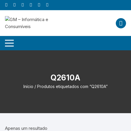
Skip
to
content
Q2610A
Início
/ Produtos etiquetados com “Q2610A”
Apenas um resultado