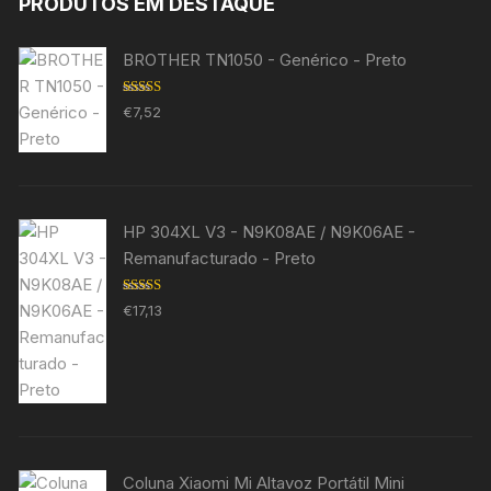
PRODUTOS EM DESTAQUE
BROTHER TN1050 - Genérico - Preto
Avaliação
€
7,52
5.00
de 5
HP 304XL V3 - N9K08AE / N9K06AE -
Remanufacturado - Preto
Avaliação
€
17,13
5.00
de 5
Coluna Xiaomi Mi Altavoz Portátil Mini