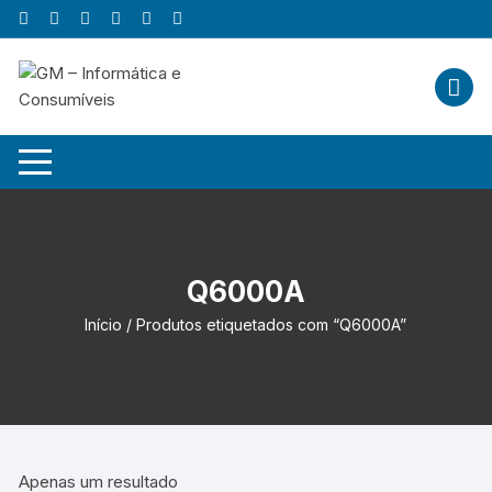
Skip
to
content
Q6000A
Início
/ Produtos etiquetados com “Q6000A”
Apenas um resultado