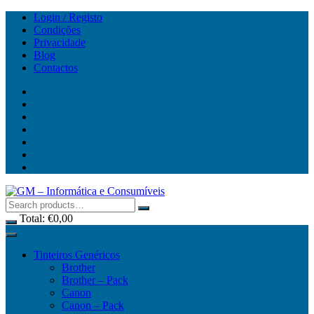
Skip
Login / Registo
to
Condições
content
Privacidade
Blog
Contactos
Total:
€
0,00
Tinteiros Genéricos
Brother
Brother – Pack
Canon
Canon – Pack