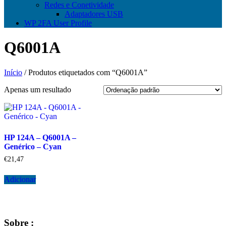
Redes e Conetividade
Adaptadores USB
WP 2FA User Profile
Q6001A
Início
/ Produtos etiquetados com “Q6001A”
Apenas um resultado
HP 124A – Q6001A –
Genérico – Cyan
€
21,47
Adicionar
Sobre :