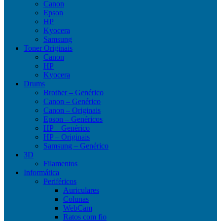
Canon
Epson
HP
Kyocera
Samsung
Toner Originais
Canon
HP
Kyocera
Drums
Brother – Genérico
Canon – Genérico
Canon – Originais
Epson – Genéricos
HP – Genérico
HP – Originais
Samsung – Genérico
3D
Filamentos
Informática
Periféricos
Auriculares
Colunas
WebCam
Ratos com fio