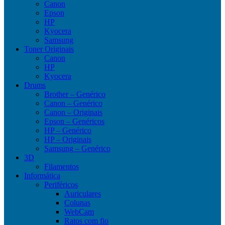
Canon
Epson
HP
Kyocera
Samsung
Toner Originais
Canon
HP
Kyocera
Drums
Brother – Genérico
Canon – Genérico
Canon – Originais
Epson – Genéricos
HP – Genérico
HP – Originais
Samsung – Genérico
3D
Filamentos
Informática
Periféricos
Auriculares
Colunas
WebCam
Ratos com fio