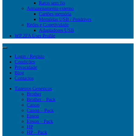
Ratos sem fio
Armazenamento externo
Cartões memória
Memórias USB / Pendrives
Redes e Conetividade
Adaptadores USB
WP 2FA User Profile
Login / Registo
Condições
Privacidade
Blog
Contactos
Tinteiros Genéricos
Brother
Brother – Pack
Canon
Canon – Pack
Epson
Epson – Pack
HP
HP – Pack