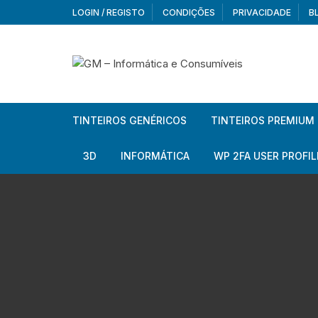
Skip
LOGIN / REGISTO
CONDIÇÕES
PRIVACIDADE
B
to
content
TINTEIROS GENÉRICOS
TINTEIROS PREMIUM
Brother
Brother
3D
INFORMÁTICA
WP 2FA USER PROFIL
Brother – Pack
Epson
Filamentos
Periféricos
Aur
Canon
HP
Armazenamento externo
Co
Ca
Canon – Pack
Lexmark
Redes e Conetividade
We
Me
Ad
Epson
Rat