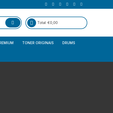
Total:
€
0,00
REMIUM
TONER ORIGINAIS
DRUMS
Canon
Brother – Genérico
HP
Canon – Genérico
Kyocera
Canon – Originais
Epson – Genéricos
HP – Genérico