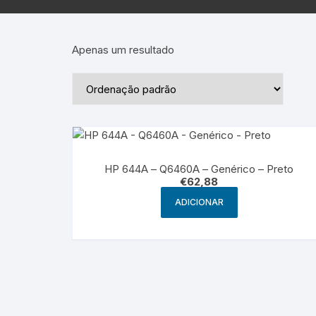
Epson – Pack
Rat
HP
Apenas um resultado
HP – Pack
Lexmark
Lexmark – Pack
HP 644A – Q6460A – Genérico – Preto
€
62,88
ADICIONAR