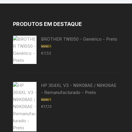
PRODUTOS EM DESTAQUE
BROTHER TN1050 - Genérico - Preto
Avaliação
€
7,52
5.00
de 5
HP 304XL V3 - N9K08AE / N9K06AE
- Remanufacturado - Preto
Avaliação
€
17,13
5.00
de 5