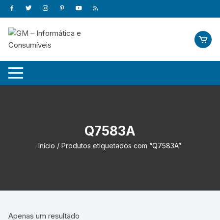
Skip
to
content
Q7583A
Início
/ Produtos etiquetados com “Q7583A”
Apenas um resultado