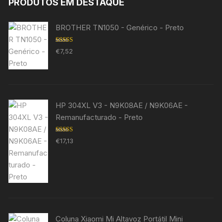
PRODUTOS EM DESTAQUE
BROTHER TN1050 - Genérico - Preto
Avaliação
€
7,52
5.00
de 5
HP 304XL V3 - N9K08AE / N9K06AE -
Remanufacturado - Preto
Avaliação
€
17,13
5.00
de 5
Coluna Xiaomi Mi Altavoz Portátil Mini