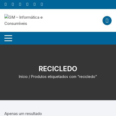
Skip
to
content
RECICLEDO
Início
/ Produtos etiquetados com “recicledo”
Apenas um resultado