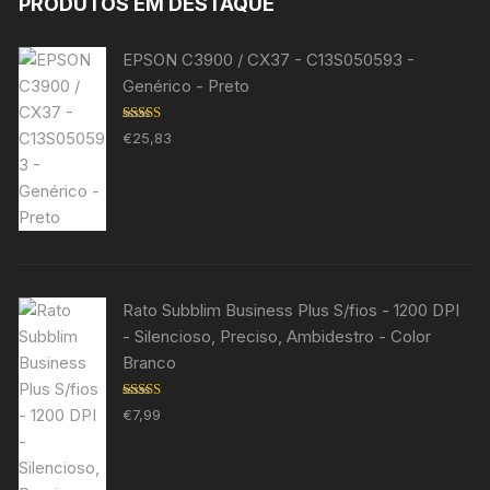
PRODUTOS EM DESTAQUE
EPSON C3900 / CX37 - C13S050593 -
Genérico - Preto
Avaliação
€
25,83
5.00
de 5
Rato Subblim Business Plus S/fios - 1200 DPI
- Silencioso, Preciso, Ambidestro - Color
Branco
Avaliação
€
7,99
5.00
de 5