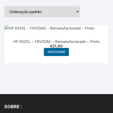
HP 652XL – F6V25AE – Remanufacturado – Preto
€
21,90
ADICIONAR
SOBRE :