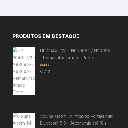
PRODUTOS EM DESTAQUE
HP 304XL V3 - N9K08AE / N9K06AE
- Remanufacturado - Preto
Avaliação
€
17,13
5.00
de 5
Coluna Xiaomi Mi Altavoz Portátil Mini
Bluetooth 5.0 - Autonomia até 10h -