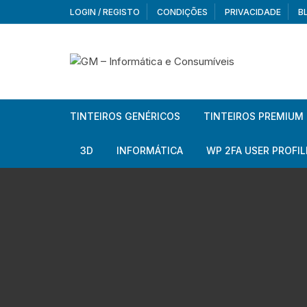
Skip
LOGIN / REGISTO
CONDIÇÕES
PRIVACIDADE
B
to
content
TINTEIROS GENÉRICOS
TINTEIROS PREMIUM
Brother
Brother
3D
INFORMÁTICA
WP 2FA USER PROFIL
Brother – Pack
Epson
Filamentos
Periféricos
Aur
Canon
HP
Armazenamento externo
Co
Ca
Canon – Pack
Lexmark
Redes e Conetividade
We
Me
Ad
Epson
Rat