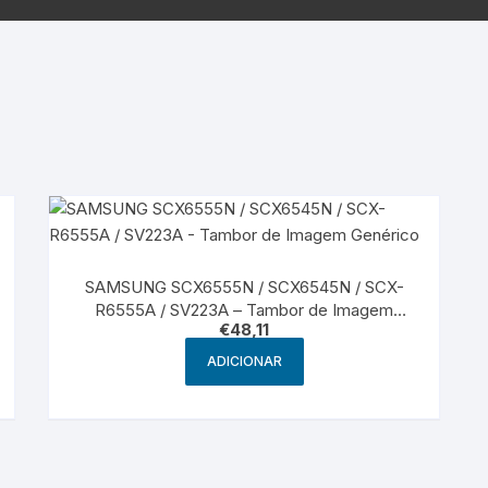
Samsung
Samsun
os sem fio
SAMSUNG SCX6555N / SCX6545N / SCX-
R6555A / SV223A – Tambor de Imagem
€
48,11
Genérico
ADICIONAR