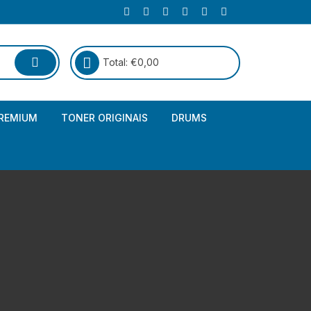
Total:
€
0,00
REMIUM
TONER ORIGINAIS
DRUMS
Canon
Brother – Genérico
HP
Canon – Genérico
Kyocera
Canon – Originais
Epson – Genéricos
HP – Genérico