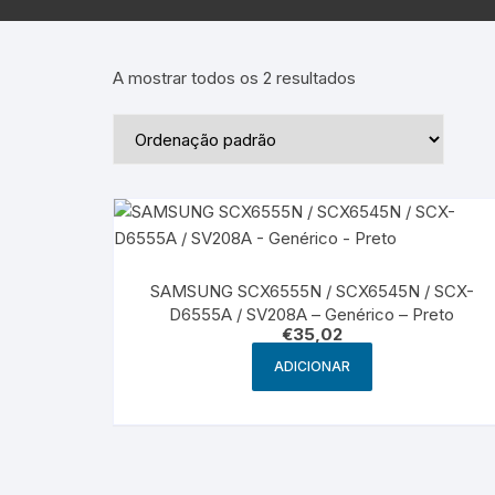
Epson – Pack
Rat
HP
A mostrar todos os 2 resultados
HP – Pack
Lexmark
Lexmark – Pack
SAMSUNG SCX6555N / SCX6545N / SCX-
D6555A / SV208A – Genérico – Preto
€
35,02
ADICIONAR