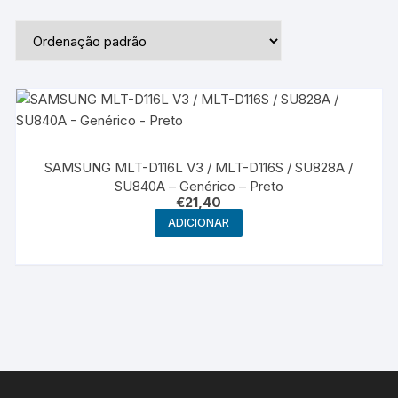
SAMSUNG MLT-D116L V3 / MLT-D116S / SU828A /
SU840A – Genérico – Preto
€
21,40
ADICIONAR