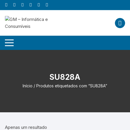
Skip
to
content
SU828A
Início
/ Produtos etiquetados com “SU828A”
Apenas um resultado