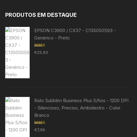
PRODUTOS EM DESTAQUE
EPSON C3900 / CX37 - C13S050593 -
Genérico - Preto
Avaliação
€
25,83
5.00
de 5
Rato Subblim Business Plus S/fios - 1200 DPI
- Silencioso, Preciso, Ambidestro - Color
Branco
Avaliação
€
7,99
5.00
de 5