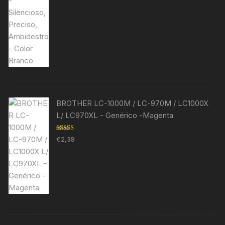
BROTHER LC-1000M / LC-970M / LC1000X
L/ LC970XL - Genérico -Magenta
Avaliação
€
2,38
5.00
de 5