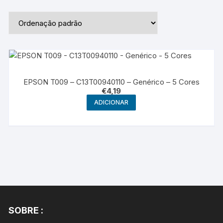
EPSON T009 – C13T00940110 – Genérico – 5 Cores
€
4,19
ADICIONAR
SOBRE :