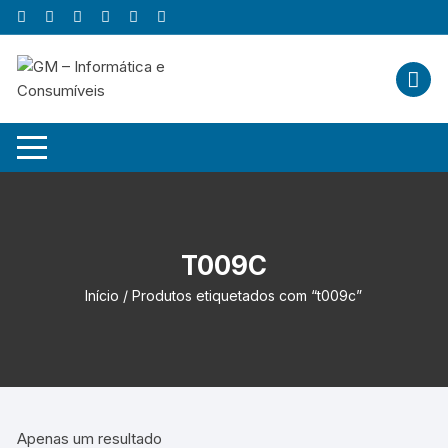
Skip
to
content
T009C
Início
/ Produtos etiquetados com “t009c”
Apenas um resultado