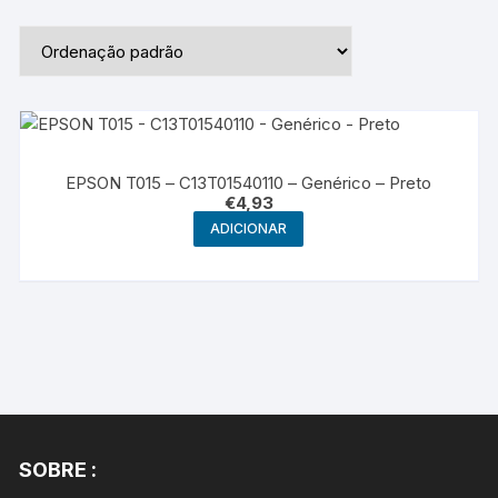
EPSON T015 – C13T01540110 – Genérico – Preto
€
4,93
ADICIONAR
SOBRE :