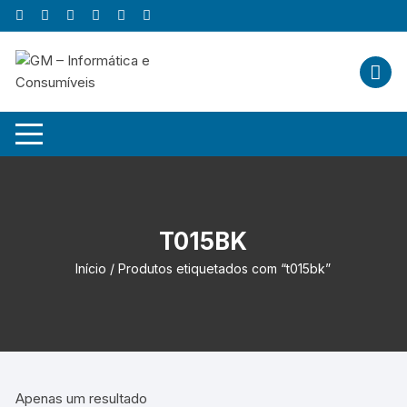
Skip
to
content
T015BK
Início
/ Produtos etiquetados com “t015bk”
Apenas um resultado