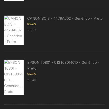
CANON BCI3 - 4479A002 - Genérico - Preto
Avaliação
€
3,57
5.00
de 5
EPSON T0801 - C13T08014010 - Genérico -
Preto
Avaliação
€
3,46
5.00
de 5