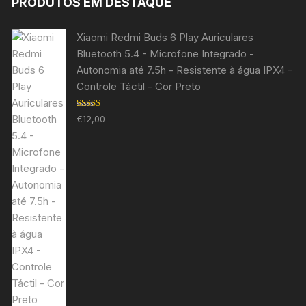
PRODUTOS EM DESTAQUE
Xiaomi Redmi Buds 6 Play Auriculares
Bluetooth 5.4 - Microfone Integrado -
Autonomia até 7.5h - Resistente à água IPX4 -
Controle Táctil - Cor Preto
Avaliação
€
12,00
5.00
de 5