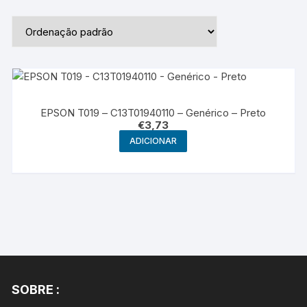
EPSON T019 – C13T01940110 – Genérico – Preto
€
3,73
ADICIONAR
SOBRE :