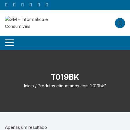
Skip
to
content
T019BK
Início
/ Produtos etiquetados com “t019bk”
Apenas um resultado