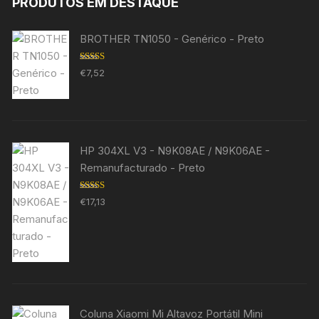
PRODUTOS EM DESTAQUE
BROTHER TN1050 - Genérico - Preto
Avaliação
€
7,52
5.00
de 5
HP 304XL V3 - N9K08AE / N9K06AE -
Remanufacturado - Preto
Avaliação
€
17,13
5.00
de 5
Coluna Xiaomi Mi Altavoz Portátil Mini