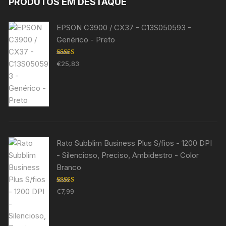
PRODUTOS EM DESTAQUE
EPSON C3900 / CX37 - C13S050593 -
Genérico - Preto
Avaliação
€
25,83
5.00
de 5
Rato Subblim Business Plus S/fios - 1200 DPI
- Silencioso, Preciso, Ambidestro - Color
Branco
Avaliação
€
7,99
5.00
de 5