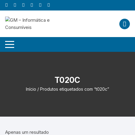
Skip
to
content
T020C
Início
/ Produtos etiquetados com “t020c”
Apenas um resultado