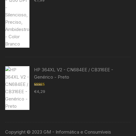
€
7,99
5.00
de 5
HP 364XL V2 - CN684EE / CB316EE -
Genérico - Preto
Avaliação
€
4,29
5.00
de 5
Copyright © 2023 GM - Informática e Consumíveis