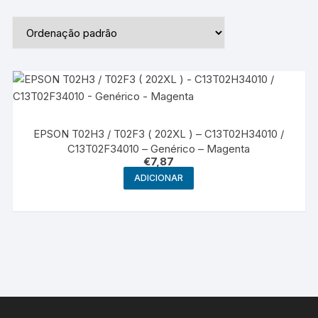
EPSON T02H3 / T02F3 ( 202XL ) – C13T02H34010 /
C13T02F34010 – Genérico – Magenta
€
7,87
ADICIONAR