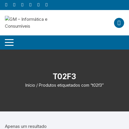
Skip
to
content
T02F3
Início
/ Produtos etiquetados com “t02f3”
Apenas um resultado