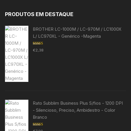
PRODUTOS EM DESTAQUE
BROTHER LC-1000M / LC-970M / LC1000X
L/ LC970XL - Genérico -Magenta
Avaliação
€
2,38
5.00
de 5
Rato Subblim Business Plus S/fios - 1200 DPI
- Silencioso, Preciso, Ambidestro - Color
Branco
Avaliação