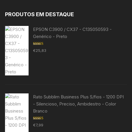
PRODUTOS EM DESTAQUE
EPSON C3900 / CX37 - C13S050593 -
Genérico - Preto
Avaliação
€
25,83
5.00
de 5
Rato Subblim Business Plus S/fios - 1200 DPI
- Silencioso, Preciso, Ambidestro - Color
Branco
Avaliação
€
7,99
5.00
de 5