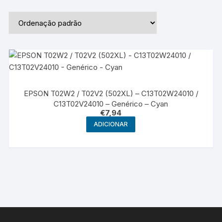
EPSON T02W2 / T02V2 (502XL) – C13T02W24010 /
C13T02V24010 – Genérico – Cyan
€
7,94
ADICIONAR