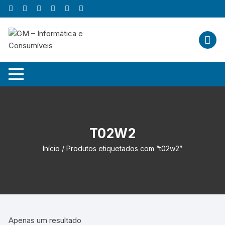
Skip
to
content
T02W2
Início
/ Produtos etiquetados com “t02w2”
Apenas um resultado