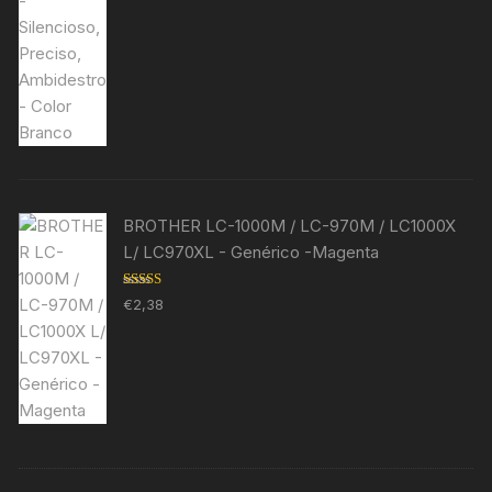
BROTHER LC-1000M / LC-970M / LC1000X
L/ LC970XL - Genérico -Magenta
Avaliação
€
2,38
5.00
de 5