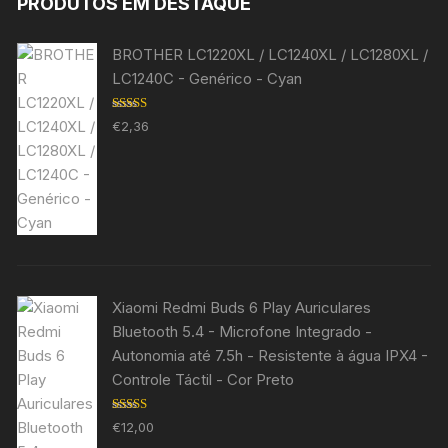
PRODUTOS EM DESTAQUE
BROTHER LC1220XL / LC1240XL / LC1280XL /
LC1240C - Genérico - Cyan
Avaliação
€
2,36
5.00
de 5
Xiaomi Redmi Buds 6 Play Auriculares
Bluetooth 5.4 - Microfone Integrado -
Autonomia até 7.5h - Resistente à água IPX4 -
Controle Táctil - Cor Preto
Avaliação
€
12,00
5.00
de 5