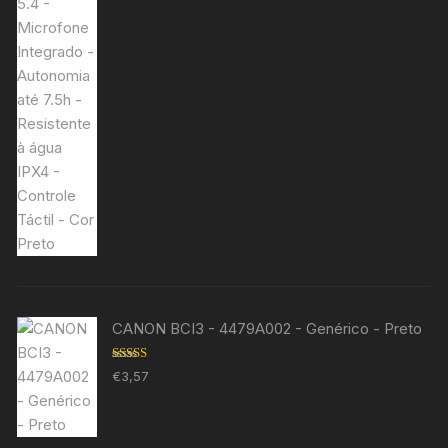
CANON BCI3 - 4479A002 - Genérico - Preto
Avaliação
€
3,57
5.00
de 5