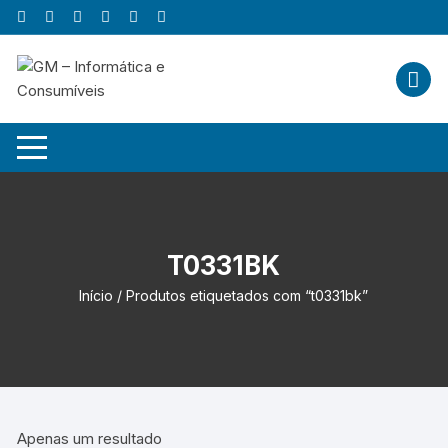
Skip
to
content
T0331BK
Início
/ Produtos etiquetados com “t0331bk”
Apenas um resultado