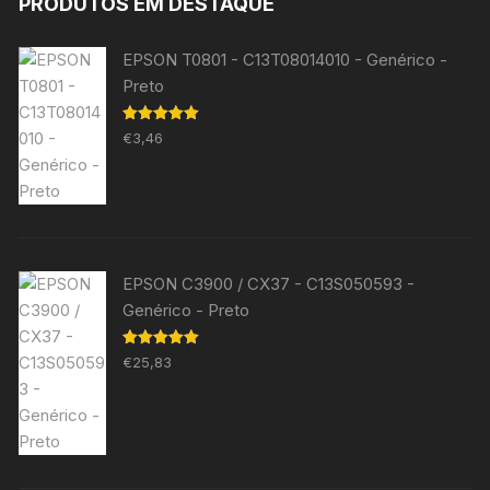
PRODUTOS EM DESTAQUE
EPSON T0801 - C13T08014010 - Genérico -
Preto
Avaliação
€
3,46
5.00
de 5
EPSON C3900 / CX37 - C13S050593 -
Genérico - Preto
Avaliação
€
25,83
5.00
de 5