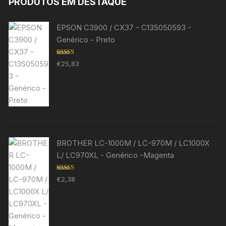
PRODUTOS EM DESTAQUE
EPSON C3900 / CX37 - C13S050593 -
Genérico - Preto
Avaliação
€
25,83
5.00
de 5
BROTHER LC-1000M / LC-970M / LC1000X
L/ LC970XL - Genérico -Magenta
Avaliação
€
2,38
5.00
de 5