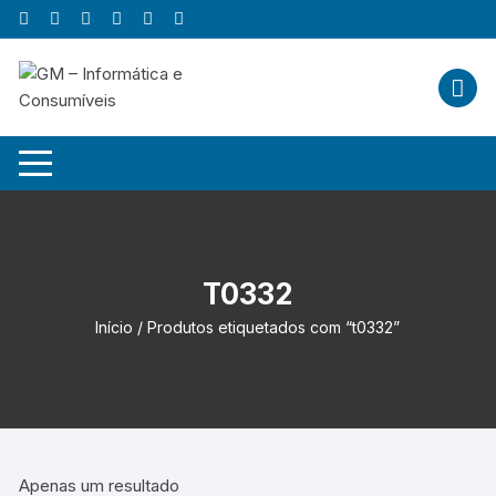
Skip
to
content
T0332
Início
/ Produtos etiquetados com “t0332”
Apenas um resultado