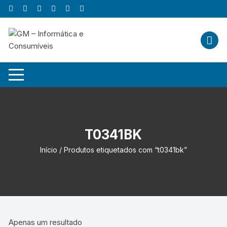
Skip
to
content
T0341BK
Início
/ Produtos etiquetados com “t0341bk”
Apenas um resultado