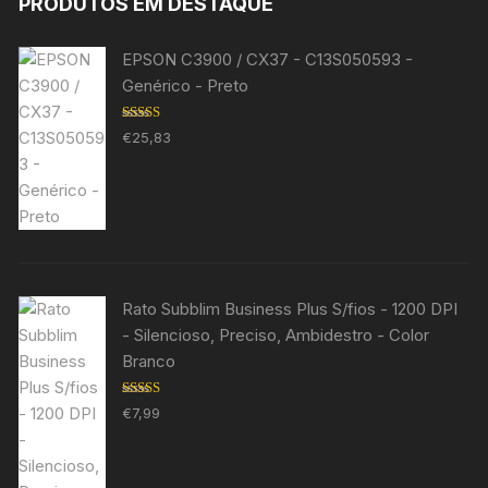
PRODUTOS EM DESTAQUE
EPSON C3900 / CX37 - C13S050593 -
Genérico - Preto
Avaliação
€
25,83
5.00
de 5
Rato Subblim Business Plus S/fios - 1200 DPI
- Silencioso, Preciso, Ambidestro - Color
Branco
Avaliação
€
7,99
5.00
de 5