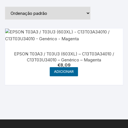
EPSON T03A3 / T03U3 (603XL) – C13T03A34010 /
C13T03U34010 – Genérico – Magenta
€
8,09
ADICIONAR