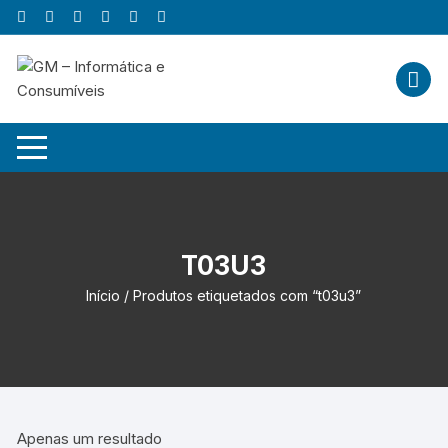
Skip
to
content
T03U3
Início
/ Produtos etiquetados com “t03u3”
Apenas um resultado