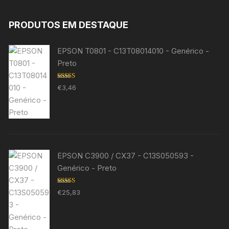
PRODUTOS EM DESTAQUE
EPSON T0801 - C13T08014010 - Genérico -
Preto
Avaliação
€
3,46
5.00
de 5
EPSON C3900 / CX37 - C13S050593 -
Genérico - Preto
Avaliação
€
25,83
5.00
de 5