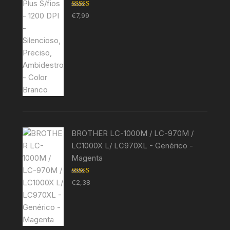
Avaliação
€
7,99
5.00
de 5
BROTHER LC-1000M / LC-970M /
LC1000X L/ LC970XL - Genérico -
Magenta
Avaliação
€
2,38
5.00
de 5