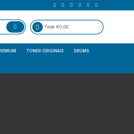
Total:
€
0,00
REMIUM
TONER ORIGINAIS
DRUMS
Canon
Brother – Genérico
HP
Canon – Genérico
Kyocera
Canon – Originais
Epson – Genéricos
HP – Genérico