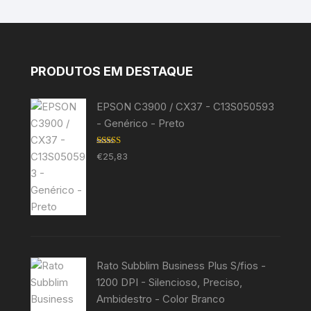
PRODUTOS EM DESTAQUE
EPSON C3900 / CX37 - C13S050593
- Genérico - Preto
Avaliação
€
25,83
5.00
de 5
Rato Subblim Business Plus S/fios -
1200 DPI - Silencioso, Preciso,
Ambidestro - Color Branco