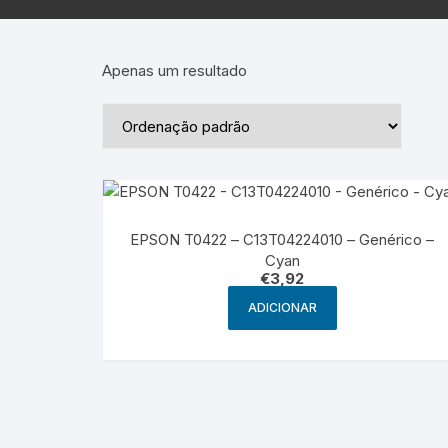
Epson – Pack
Rat
HP
Apenas um resultado
HP – Pack
Lexmark
Lexmark – Pack
EPSON T0422 – C13T04224010 – Genérico –
Cyan
€
3,92
ADICIONAR