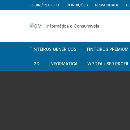
Skip
LOGIN / REGISTO
CONDIÇÕES
PRIVACIDADE
B
to
content
TINTEIROS GENÉRICOS
TINTEIROS PREMIUM
Brother
Brother
3D
INFORMÁTICA
WP 2FA USER PROFIL
Brother – Pack
Epson
Filamentos
Periféricos
Aur
Canon
HP
Armazenamento externo
Co
Ca
Canon – Pack
Lexmark
Redes e Conetividade
We
Me
Ad
Epson
Rat