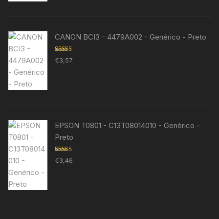
CANON BCI3 - 4479A002 - Genérico - Preto
Avaliação
€
3,57
5.00
de 5
EPSON T0801 - C13T08014010 - Genérico -
Preto
Avaliação
€
3,46
5.00
de 5