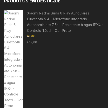
PRODUTOS EM DESTAQUE
Xiaomi Redmi Buds 6 Play Auriculares
Bluetooth 5.4 - Microfone Integrado -
Autonomia até 7.5h - Resistente à água IPX4 -
Controle Táctil - Cor Preto
Avaliação
€
12,00
5.00
de 5