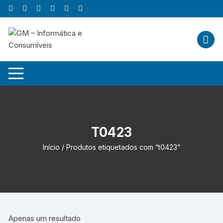
Skip
to
content
T0423
Início
/ Produtos etiquetados com “t0423”
Apenas um resultado