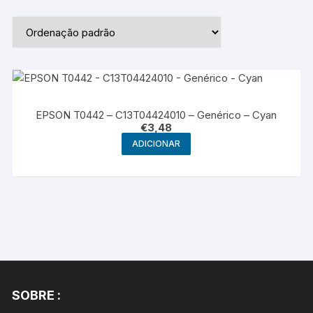
EPSON T0442 – C13T04424010 – Genérico – Cyan
€
3,48
ADICIONAR
SOBRE :