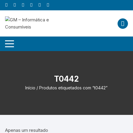
Skip
to
content
T0442
Início
/ Produtos etiquetados com “t0442”
Apenas um resultado