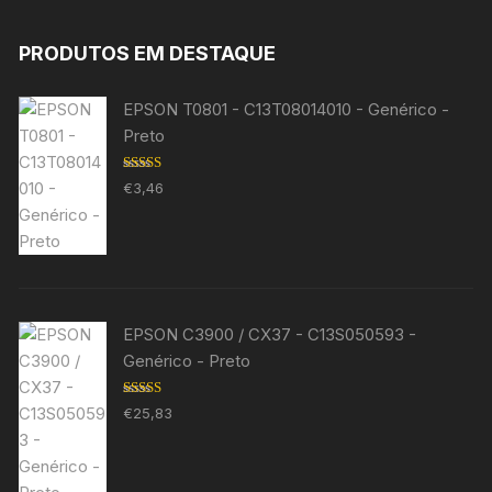
PRODUTOS EM DESTAQUE
EPSON T0801 - C13T08014010 - Genérico -
Preto
Avaliação
€
3,46
5.00
de 5
EPSON C3900 / CX37 - C13S050593 -
Genérico - Preto
Avaliação
€
25,83
5.00
de 5