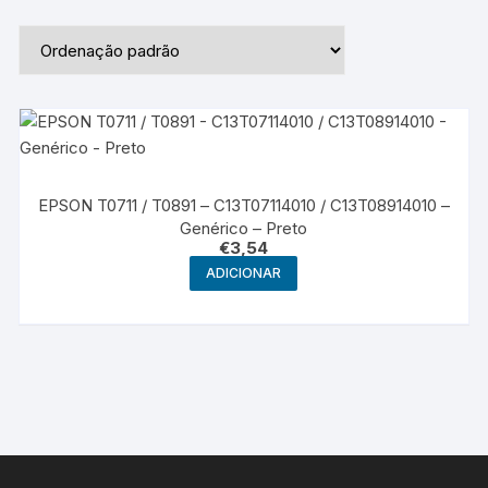
EPSON T0711 / T0891 – C13T07114010 / C13T08914010 –
Genérico – Preto
€
3,54
ADICIONAR