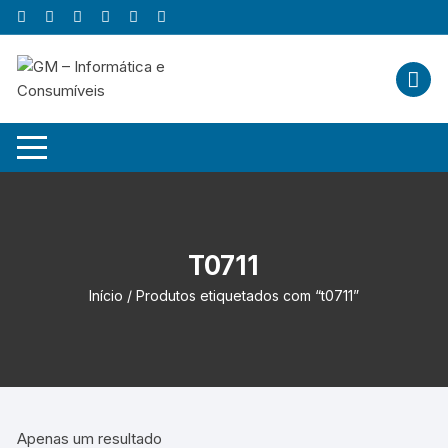
Skip
to
content
T0711
Início
/ Produtos etiquetados com “t0711”
Apenas um resultado