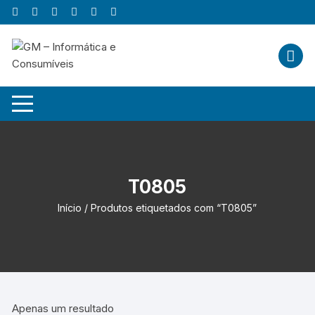
Skip
to
content
T0805
Início
/ Produtos etiquetados com “T0805”
Apenas um resultado