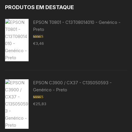
PRODUTOS EM DESTAQUE
EPSON T0801 - C13T08014010 - Genérico -
Preto
Avaliação
€
3,46
5.00
de 5
EPSON C3900 / CX37 - C13S050593 -
Genérico - Preto
Avaliação
€
25,83
5.00
de 5