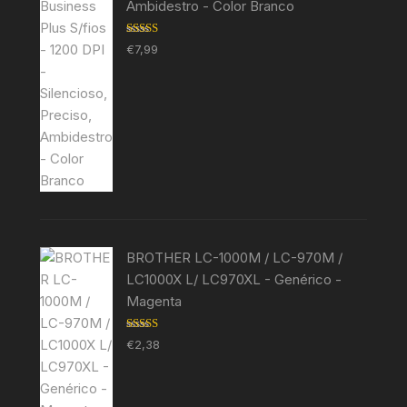
Ambidestro - Color Branco
Avaliação
€
7,99
5.00
de 5
BROTHER LC-1000M / LC-970M /
LC1000X L/ LC970XL - Genérico -
Magenta
Avaliação
€
2,38
5.00
de 5