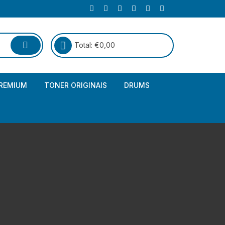
Total:
€
0,00
REMIUM
TONER ORIGINAIS
DRUMS
Canon
Brother – Genérico
HP
Canon – Genérico
Kyocera
Canon – Originais
Epson – Genéricos
HP – Genérico