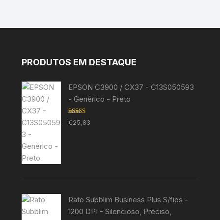
PRODUTOS EM DESTAQUE
EPSON C3900 / CX37 - C13S050593
- Genérico - Preto
Avaliação
€
25,83
5.00
de 5
Rato Subblim Business Plus S/fios -
1200 DPI - Silencioso, Preciso,