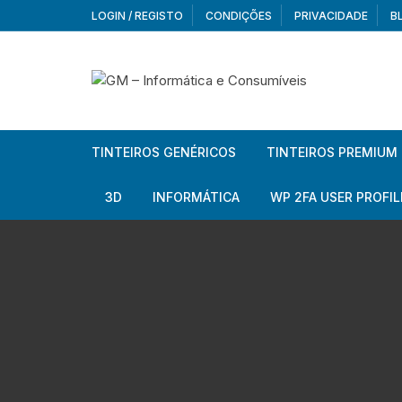
Skip
LOGIN / REGISTO
CONDIÇÕES
PRIVACIDADE
B
to
content
TINTEIROS GENÉRICOS
TINTEIROS PREMIUM
Brother
Brother
3D
INFORMÁTICA
WP 2FA USER PROFIL
Brother – Pack
Epson
Filamentos
Periféricos
Aur
Canon
HP
Armazenamento externo
Co
Ca
Canon – Pack
Lexmark
Redes e Conetividade
We
Me
Ad
Epson
Rat