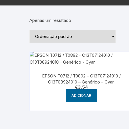
Epson – Pack
Rat
HP
Apenas um resultado
HP – Pack
Lexmark
Lexmark – Pack
EPSON T0712 / T0892 – C13T07124010 /
C13T08924010 – Genérico – Cyan
€
3,54
ADICIONAR