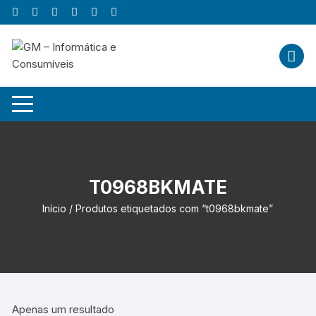
Skip
to
content
T0968BKMATE
Início
/ Produtos etiquetados com “t0968bkmate”
Apenas um resultado