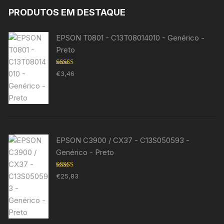
PRODUTOS EM DESTAQUE
EPSON T0801 - C13T08014010 - Genérico -
Preto
Avaliação
€
3,46
5.00
de 5
EPSON C3900 / CX37 - C13S050593 -
Genérico - Preto
Avaliação
€
25,83
5.00
de 5