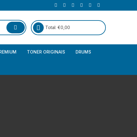
Total:
€
0,00
REMIUM
TONER ORIGINAIS
DRUMS
Canon
Brother – Genérico
HP
Canon – Genérico
Kyocera
Canon – Originais
Epson – Genéricos
HP – Genérico