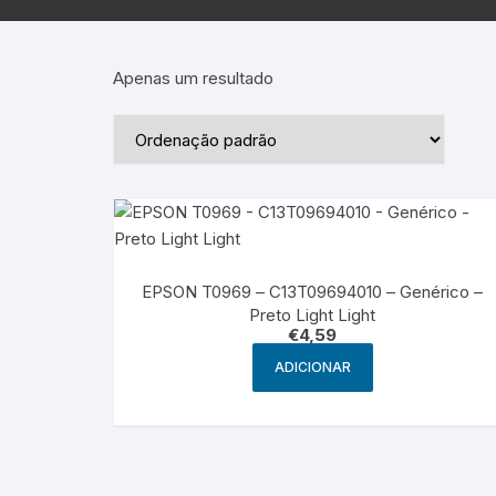
Epson – Pack
Rat
HP
Apenas um resultado
HP – Pack
Lexmark
Lexmark – Pack
EPSON T0969 – C13T09694010 – Genérico –
Preto Light Light
€
4,59
ADICIONAR