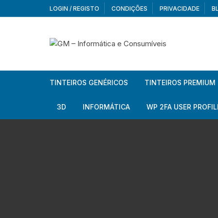
Skip
LOGIN / REGISTO
CONDIÇÕES
PRIVACIDADE
B
to
content
TINTEIROS GENÉRICOS
TINTEIROS PREMIUM
Brother
Brother
3D
INFORMÁTICA
WP 2FA USER PROFIL
Brother – Pack
Epson
Filamentos
Periféricos
Aur
Canon
HP
Armazenamento externo
Co
Ca
Canon – Pack
Lexmark
Redes e Conetividade
We
Me
Ad
Epson
Rat