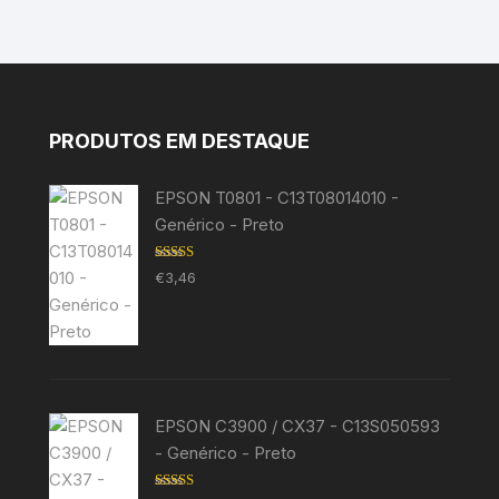
PRODUTOS EM DESTAQUE
EPSON T0801 - C13T08014010 -
Genérico - Preto
Avaliação
€
3,46
5.00
de 5
EPSON C3900 / CX37 - C13S050593
- Genérico - Preto