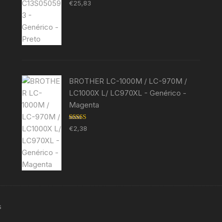
Avaliação
€
25,83
5.00
de 5
BROTHER LC-1000M / LC-970M /
LC1000X L/ LC970XL - Genérico -
Magenta
Avaliação
€
2,38
5.00
de 5
s