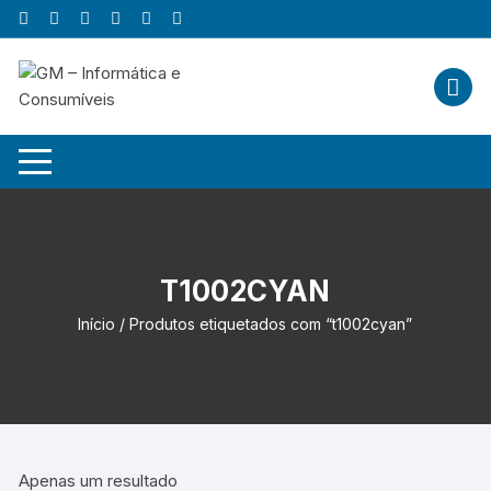
Skip
to
content
T1002CYAN
Início
/ Produtos etiquetados com “t1002cyan”
Apenas um resultado