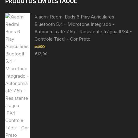
PRODUTOS EM DESTAQUE
Xiaomi Redmi Buds 6 Play Auriculares
Bluetooth 5.4 - Microfone Integrado -
Autonomia até 7.5h - Resistente à água IPX4 -
Controle Táctil - Cor Preto
Avaliação
€
12,00
5.00
de 5