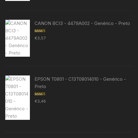
CANON BCI3 - 4479A002 - Genérico - Preto
Avaliação
€
3,57
5.00
de 5
EPSON T0801 - C13T08014010 - Genérico -
Preto
Avaliação
€
3,46
5.00
de 5