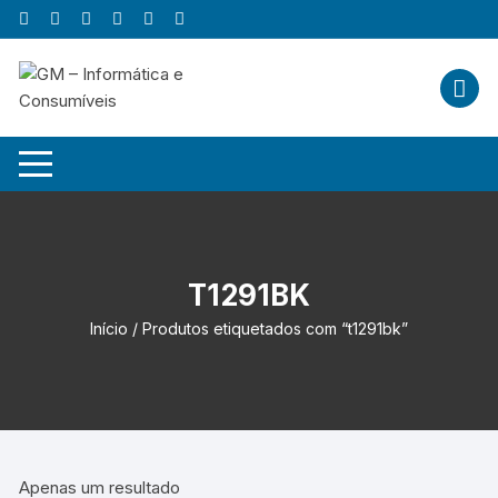
Skip
to
content
T1291BK
Início
/ Produtos etiquetados com “t1291bk”
Apenas um resultado