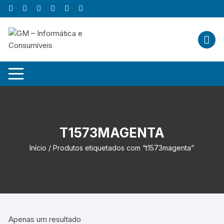
Skip
to
content
T1573MAGENTA
Início
/ Produtos etiquetados com “t1573magenta”
Apenas um resultado