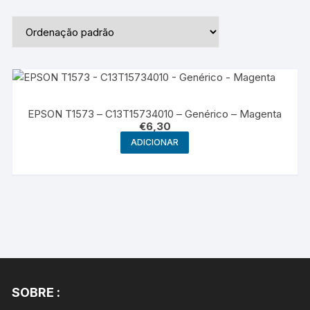
EPSON T1573 – C13T15734010 – Genérico – Magenta
€
6,30
ADICIONAR
SOBRE :