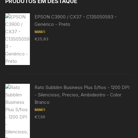
PRODUTOS EM DESTAQUE
EPSON C3900 / CX37 - C13S050593 -
Genérico - Preto
Avaliação
€
25,83
5.00
de 5
Rato Subblim Business Plus S/fios - 1200 DPI
- Silencioso, Preciso, Ambidestro - Color
Branco
Avaliação
€
7,99
5.00
de 5