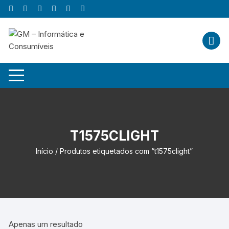
Skip
to
content
T1575CLIGHT
Início
/ Produtos etiquetados com “t1575clight”
Apenas um resultado