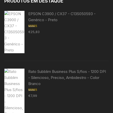
PRODUTOS EM DESTAQUE
EPSON C3900 / CX37 - C13S050593 -
Genérico - Preto
Avaliação
€
25,83
5.00
de 5
Rato Subblim Business Plus S/fios - 1200 DPI
- Silencioso, Preciso, Ambidestro - Color
Branco
Avaliação
€
7,99
5.00
de 5