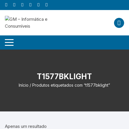
Skip
to
content
T1577BKLIGHT
Início
/ Produtos etiquetados com “t1577bklight”
Apenas um resultado