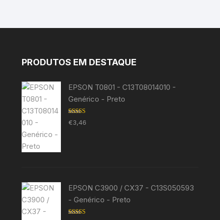
PRODUTOS EM DESTAQUE
EPSON T0801 - C13T08014010 -
Genérico - Preto
Avaliação
€
3,46
5.00
de 5
EPSON C3900 / CX37 - C13S050593
- Genérico - Preto