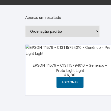
Epson – Pack
Rat
HP
Apenas um resultado
HP – Pack
Lexmark
Lexmark – Pack
EPSON T1579 – C13T15794010 – Genérico –
Preto Light Light
€
6,30
ADICIONAR