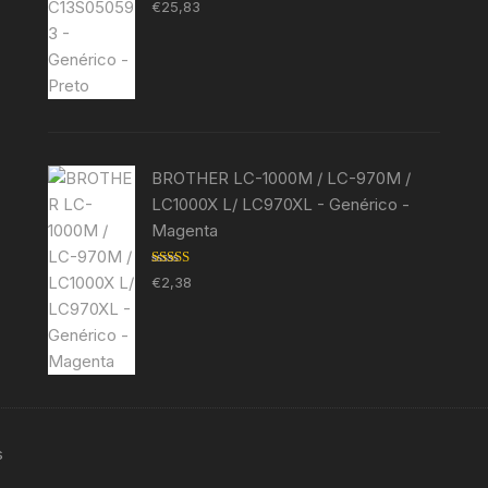
Avaliação
€
25,83
5.00
de 5
BROTHER LC-1000M / LC-970M /
LC1000X L/ LC970XL - Genérico -
Magenta
Avaliação
€
2,38
5.00
de 5
s