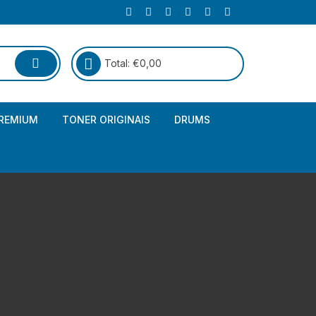
Total:
€
0,00
REMIUM
TONER ORIGINAIS
DRUMS
Canon
Brother – Genérico
HP
Canon – Genérico
Kyocera
Canon – Originais
Epson – Genéricos
HP – Genérico