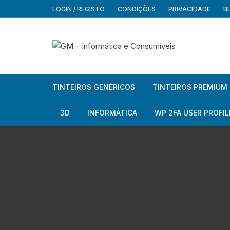
Skip
LOGIN / REGISTO
CONDIÇÕES
PRIVACIDADE
B
to
content
TINTEIROS GENÉRICOS
TINTEIROS PREMIUM
Brother
Brother
3D
INFORMÁTICA
WP 2FA USER PROFIL
Brother – Pack
Epson
Filamentos
Periféricos
Aur
Canon
HP
Armazenamento externo
Co
Ca
Canon – Pack
Lexmark
Redes e Conetividade
We
Me
Ad
Epson
Rat