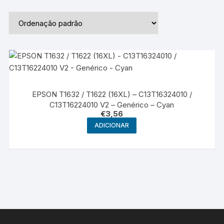
EPSON T1632 / T1622 (16XL) – C13T16324010 /
C13T16224010 V2 – Genérico – Cyan
€
3,56
ADICIONAR