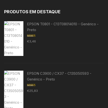
PRODUTOS EM DESTAQUE
EPSON T0801 - C13T08014010 - Genérico -
Preto
Avaliação
€
3,46
5.00
de 5
EPSON C3900 / CX37 - C13S050593 -
Genérico - Preto
Avaliação
€
25,83
5.00
de 5