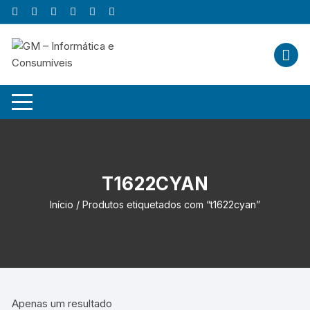
Skip
to
content
T1622CYAN
Início
/ Produtos etiquetados com “t1622cyan”
Apenas um resultado