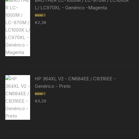
BROTHER LC-1000M / LC-970M / LC1000X
L/ LC970XL - Genérico -Magenta
Avaliação
€
2,38
5.00
de 5
HP 364XL V2 - CN684EE / CB316EE -
Genérico - Preto
Avaliação
€
4,29
5.00
de 5