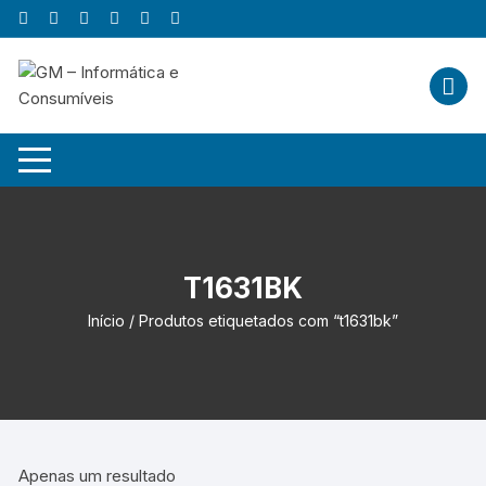
Skip
to
content
T1631BK
Início
/ Produtos etiquetados com “t1631bk”
Apenas um resultado