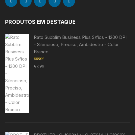
PRODUTOS EM DESTAQUE
Rato Subblim Business Plus S/fios - 1200 DPI
- Silencioso, Preciso, Ambidestro - Color
Branco
Avaliação
€
7,99
5.00
de 5