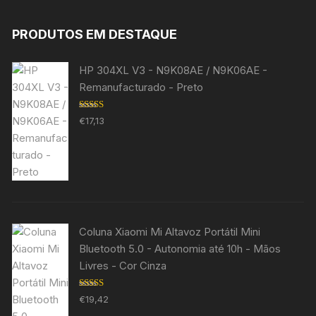
PRODUTOS EM DESTAQUE
HP 304XL V3 - N9K08AE / N9K06AE -
Remanufacturado - Preto
Avaliação
€
17,13
5.00
de 5
Coluna Xiaomi Mi Altavoz Portátil Mini
Bluetooth 5.0 - Autonomia até 10h - Mãos
Livres - Cor Cinza
Avaliação
€
19,42
5.00
de 5