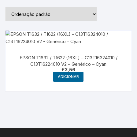
EPSON T1632 / T1622 (16XL) – C13T16324010 /
C13T16224010 V2 – Genérico – Cyan
€
3,56
ADICIONAR