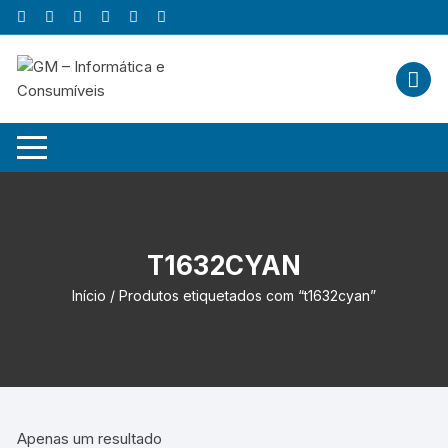
Skip
to
content
T1632CYAN
Início
/ Produtos etiquetados com “t1632cyan”
Apenas um resultado