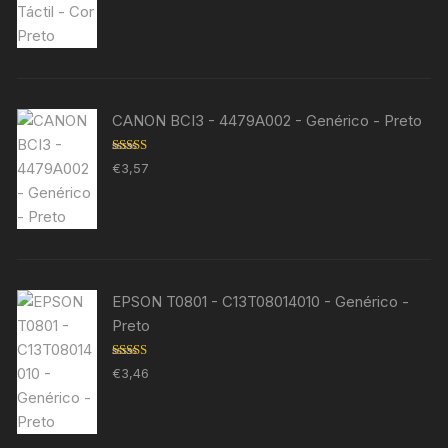
CANON BCI3 - 4479A002 - Genérico - Preto
Avaliação
€
3,57
5.00
de 5
EPSON T0801 - C13T08014010 - Genérico -
Preto
Avaliação
€
3,46
5.00
de 5