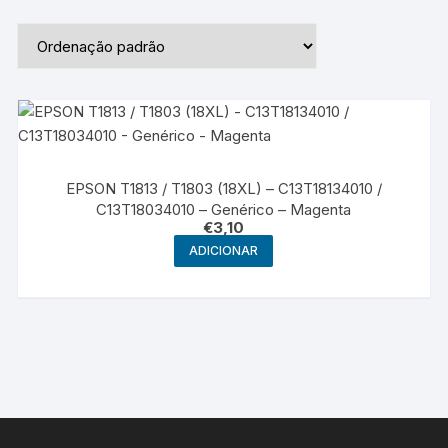
EPSON T1813 / T1803 (18XL) – C13T18134010 /
C13T18034010 – Genérico – Magenta
€
3,10
ADICIONAR