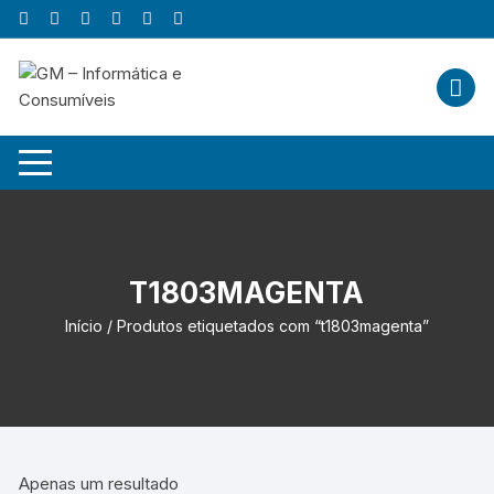
Skip
to
content
T1803MAGENTA
Início
/ Produtos etiquetados com “t1803magenta”
Apenas um resultado