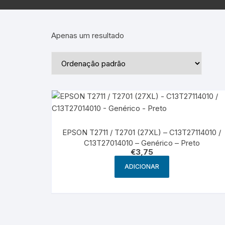
Epson – Pack
Rat
HP
Apenas um resultado
HP – Pack
Lexmark
Lexmark – Pack
EPSON T2711 / T2701 (27XL) – C13T27114010 /
C13T27014010 – Genérico – Preto
€
3,75
ADICIONAR