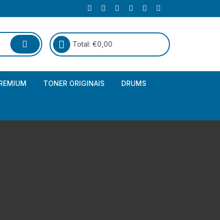
Total:
€
0,00
REMIUM
TONER ORIGINAIS
DRUMS
Canon
Brother – Genérico
HP
Canon – Genérico
Kyocera
Canon – Originais
Epson – Genéricos
HP – Genérico