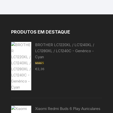
PRODUTOS EM DESTAQUE
BROTHER LC1220XL / LC1240XL /
LC1280XL / LC1240C - Genérico -
Cyan
Avaliação
€
2,36
5.00
de 5
Xiaomi Redmi Buds 6 Play Auriculares