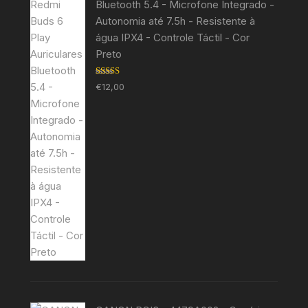
Bluetooth 5.4 - Microfone Integrado -
Autonomia até 7.5h - Resistente à
água IPX4 - Controle Táctil - Cor
Preto
Avaliação
€
12,00
5.00
de 5