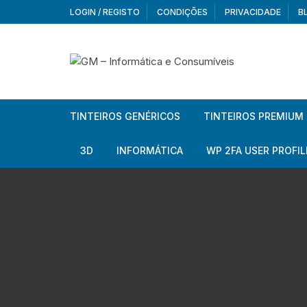
Skip
LOGIN / REGISTO
CONDIÇÕES
PRIVACIDADE
B
to
content
TINTEIROS GENÉRICOS
TINTEIROS PREMIUM
Brother
Brother
3D
INFORMÁTICA
WP 2FA USER PROFIL
Brother – Pack
Epson
Filamentos
Periféricos
Aur
Canon
HP
Armazenamento externo
Co
Ca
Canon – Pack
Lexmark
Redes e Conetividade
We
Me
Ad
Epson
Rat