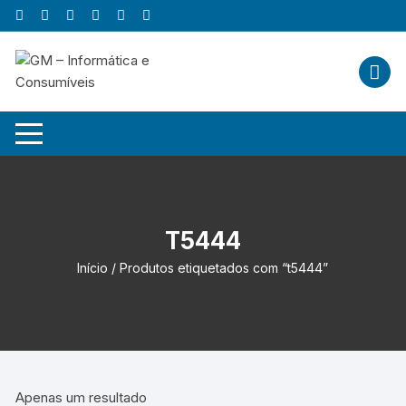
Skip
to
content
T5444
Início
/ Produtos etiquetados com “t5444”
Apenas um resultado