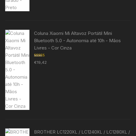
Coluna Xiaomi Mi Altavoz Portátil Mini
Bluetooth 5.0 - Autonomia até 10h - Mãos
Livres - Cor Cinza
Avaliação
€
19,42
5.00
de 5
BROTHER LC1220XL / LC1240XL / LC1280XL /