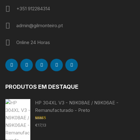
+351 912284314
admin@gilmonteiro.pt
Online 24 Horas
PRODUTOS EM DESTAQUE
HP 304XL V3 - N9K08AE / N9K06AE -
Remanufacturado - Preto
Avaliação
€
17,13
5.00
de 5