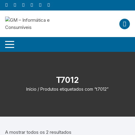
Skip
to
content
T7012
Início
/ Produtos etiquetados com “t7012”
A mostrar todos os 2 resultados