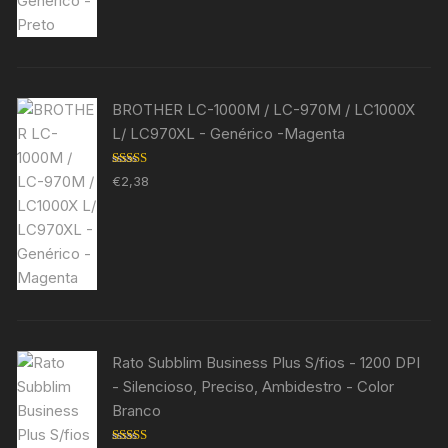
BROTHER LC-1000M / LC-970M / LC1000X
L/ LC970XL - Genérico -Magenta
Avaliação
€
2,38
5.00
de 5
Rato Subblim Business Plus S/fios - 1200 DPI
- Silencioso, Preciso, Ambidestro - Color
Branco