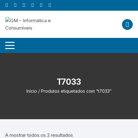
Skip
to
content
T7033
Início
/ Produtos etiquetados com “t7033”
A mostrar todos os 2 resultados