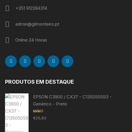
+351 912284314
admin@gilmonteiro.pt
Online 24 Horas
PRODUTOS EM DESTAQUE
EPSON C3900 / CX37 - C13S050593 -
Genérico - Preto
Avaliação
€
25,83
5.00
de 5