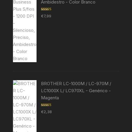
Ambidestro - Color Branco
Avaliação
€
7,99
5.00
de 5
BROTHER LC-1000M / LC-970M /
LC1000X L/ LC970XL - Genérico -
Magenta
Avaliação
€
2,38
5.00
de 5