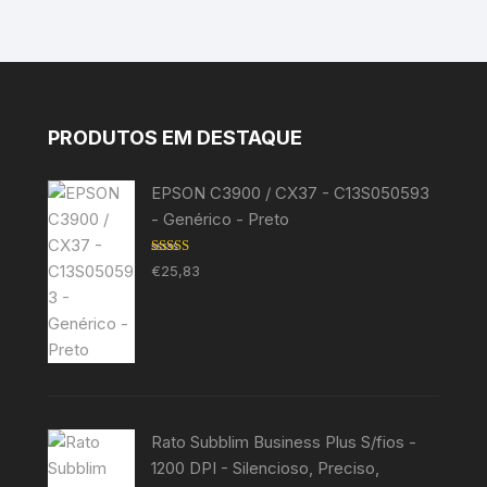
PRODUTOS EM DESTAQUE
EPSON C3900 / CX37 - C13S050593
- Genérico - Preto
Avaliação
€
25,83
5.00
de 5
Rato Subblim Business Plus S/fios -
1200 DPI - Silencioso, Preciso,