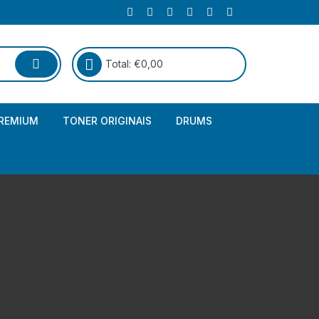
Total:
€
0,00
REMIUM
TONER ORIGINAIS
DRUMS
Canon
Brother – Genérico
HP
Canon – Genérico
Kyocera
Canon – Originais
Epson – Genéricos
HP – Genérico