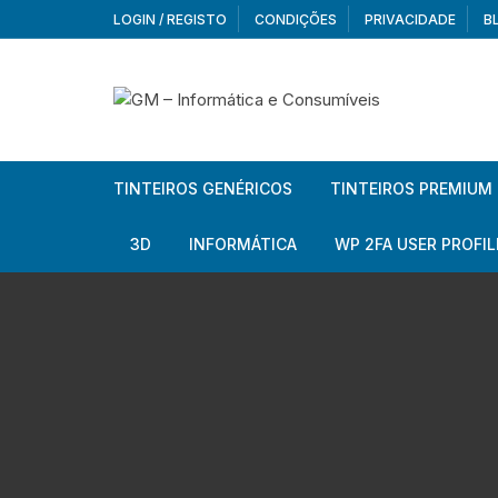
Skip
LOGIN / REGISTO
CONDIÇÕES
PRIVACIDADE
B
to
content
TINTEIROS GENÉRICOS
TINTEIROS PREMIUM
Brother
Brother
3D
INFORMÁTICA
WP 2FA USER PROFIL
Brother – Pack
Epson
Filamentos
Periféricos
Aur
Canon
HP
Armazenamento externo
Co
Ca
Canon – Pack
Lexmark
Redes e Conetividade
We
Me
Ad
Epson
Rat