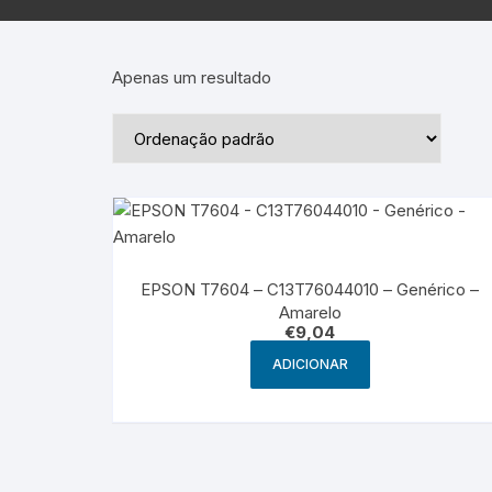
Epson – Pack
Rat
HP
Apenas um resultado
HP – Pack
Lexmark
Lexmark – Pack
EPSON T7604 – C13T76044010 – Genérico –
Amarelo
€
9,04
ADICIONAR