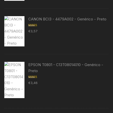
CANON BCI3 - 4479A002 - Genérico - Preto
Avaliação
€
3,57
5.00
de 5
EPSON T0801 - C13T08014010 - Genérico -
Preto
Avaliação
€
3,46
5.00
de 5