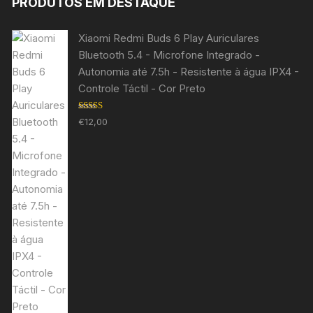
PRODUTOS EM DESTAQUE
Xiaomi Redmi Buds 6 Play Auriculares
Bluetooth 5.4 - Microfone Integrado -
Autonomia até 7.5h - Resistente à água IPX4 -
Controle Táctil - Cor Preto
Avaliação
€
12,00
5.00
de 5