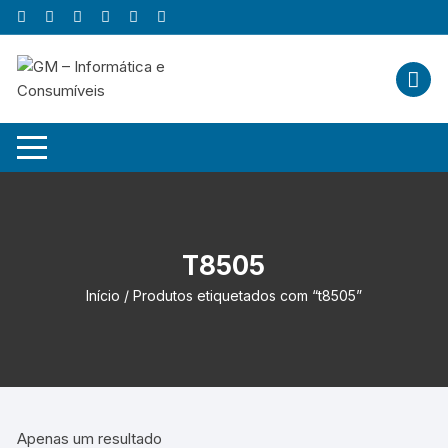
Skip
to
content
T8505
Início
/ Produtos etiquetados com “t8505”
Apenas um resultado