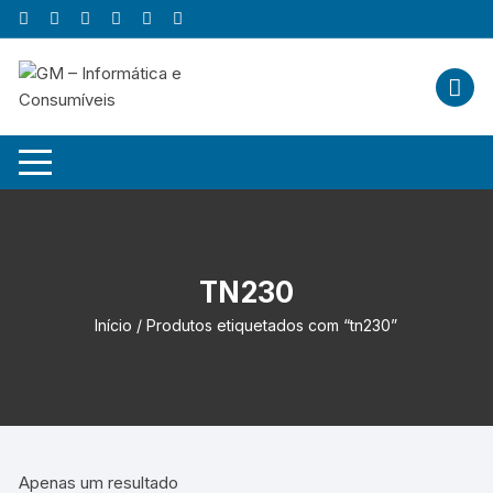
Skip
to
content
TN230
Início
/ Produtos etiquetados com “tn230”
Apenas um resultado