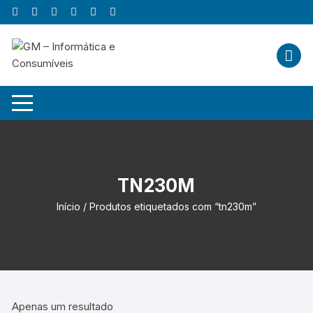
Skip
to
content
TN230M
Início
/ Produtos etiquetados com “tn230m”
Apenas um resultado