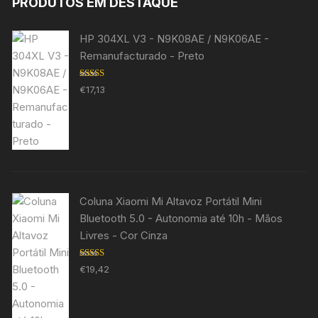
PRODUTOS EM DESTAQUE
HP 304XL V3 - N9K08AE / N9K06AE -
Remanufacturado - Preto
Avaliação
€
17,13
5.00
de 5
Coluna Xiaomi Mi Altavoz Portátil Mini
Bluetooth 5.0 - Autonomia até 10h - Mãos
Livres - Cor Cinza
Avaliação
€
19,42
5.00
de 5