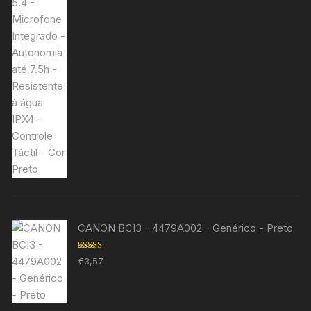
CANON BCI3 - 4479A002 - Genérico - Preto
Avaliação
€
3,57
5.00
de 5