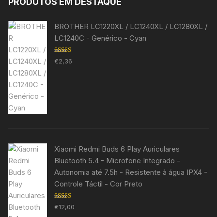
PRODUTOS EM DESTAQUE
BROTHER LC1220XL / LC1240XL / LC1280XL /
LC1240C - Genérico - Cyan
Avaliação
€
2,36
5.00
de 5
Xiaomi Redmi Buds 6 Play Auriculares
Bluetooth 5.4 - Microfone Integrado -
Autonomia até 7.5h - Resistente à água IPX4 -
Controle Táctil - Cor Preto
Avaliação
€
12,00
5.00
de 5