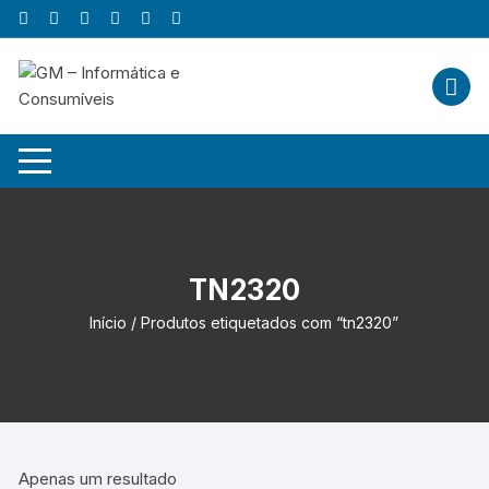
Skip
to
content
TN2320
Início
/ Produtos etiquetados com “tn2320”
Apenas um resultado