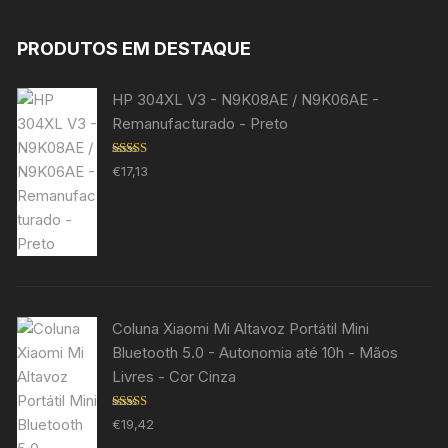
PRODUTOS EM DESTAQUE
HP 304XL V3 - N9K08AE / N9K06AE -
Remanufacturado - Preto
Avaliação
€
17,13
5.00
de 5
Coluna Xiaomi Mi Altavoz Portátil Mini
Bluetooth 5.0 - Autonomia até 10h - Mãos
Livres - Cor Cinza
Avaliação
€
19,42
5.00
de 5