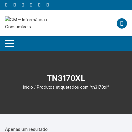
Skip
to
content
TN3170XL
Início
/ Produtos etiquetados com “tn3170xl”
Apenas um resultado