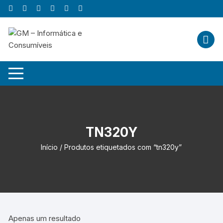
Skip
to
content
TN320Y
Início
/ Produtos etiquetados com “tn320y”
Apenas um resultado