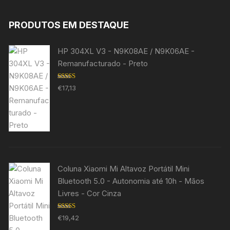
PRODUTOS EM DESTAQUE
HP 304XL V3 - N9K08AE / N9K06AE -
Remanufacturado - Preto
Avaliação
€
17,13
5.00
de 5
Coluna Xiaomi Mi Altavoz Portátil Mini
Bluetooth 5.0 - Autonomia até 10h - Mãos
Livres - Cor Cinza
Avaliação
€
19,42
5.00
de 5