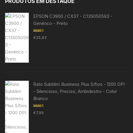
PRODUTOS EM DESTAQUE
EPSON C3900 / CX37 - C13S050593 -
Genérico - Preto
Avaliação
€
25,83
5.00
de 5
Rato Subblim Business Plus S/fios - 1200 DPI
- Silencioso, Preciso, Ambidestro - Color
Branco
Avaliação
€
7,99
5.00
de 5