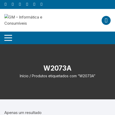
Skip
to
content
W2073A
Início
/ Produtos etiquetados com “W2073A”
Apenas um resultado