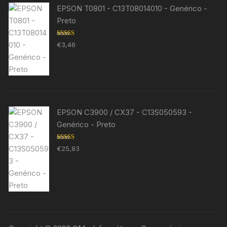
EPSON T0801 - C13T08014010 - Genérico -
Preto
Avaliação
€
3,46
5.00
de 5
EPSON C3900 / CX37 - C13S050593 -
Genérico - Preto
Avaliação
€
25,83
5.00
de 5