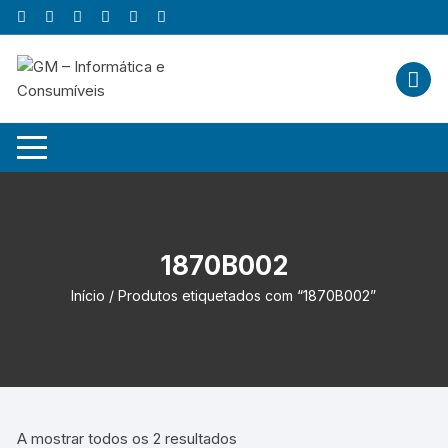
Skip
to
content
1870B002
Início
/ Produtos etiquetados com “1870B002”
A mostrar todos os 2 resultados