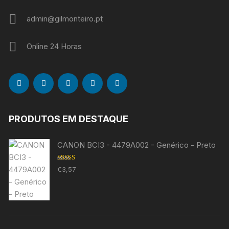
admin@gilmonteiro.pt
Online 24 Horas
PRODUTOS EM DESTAQUE
CANON BCI3 - 4479A002 - Genérico - Preto
Avaliação
€
3,57
5.00
de 5